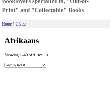
Booklovers specialize in, "Out-of-
Print" and "Collectable" Books
Home
1
2
3
>>
Afrikaans
Sorted
Showing 1–40 of 91 results
by
latest