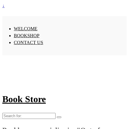
↓
WELCOME
BOOKSHOP
CONTACT US
Book Store
Search
for: